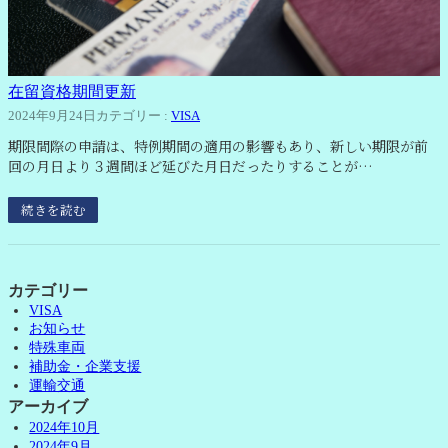
在留資格期間更新
2024年9月24日
カテゴリー :
VISA
期限間際の申請は、特例期間の適用の影響もあり、新しい期限が前
回の月日より３週間ほど延びた月日だったりすることが…
続きを読む
カテゴリー
VISA
お知らせ
特殊車両
補助金・企業支援
運輸交通
アーカイブ
2024年10月
2024年9月