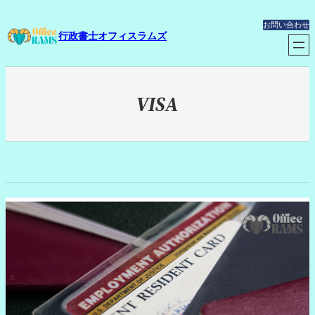
内
容
お問い合わせ
行政書士オフィスラムズ
を
ス
キ
ッ
プ
VISA