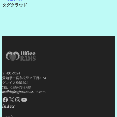
タグクラウド
〒 491-0024
愛知県一宮市松降２丁目5-14
グレイス松降301
TEL : 0586-73-9788
mail:info@furusawa138.com
Facebook
X
Instagram
YouTube
index
ホーム